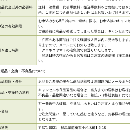
商品代金以外の必要料
送料・消費税・代引手数料・振込手数料をご負担して頂き
金
尚、１箇所につき商品代金１万円以上お買い上げ頂きます
お申込みから5日以内のご連絡に限る。お申込後のキャン
申込の有効期限
い。
ご連絡前に商品が発送してしまった場合は、キャンセルで
・在庫のある商品はご注文確認後３日以内に発送致します
りますので、メールにてお知らせ致します。
引き渡し時期
・クロネコヤマトの宅急便でお送りいたします。
・発送日時の指定があるお客様はご注文の通信欄（注文最
い。
返品・交換・不良品について
返品期限・条件
返品をご希望の場合は商品到着後１週間以内にメールまた
キャンセルや良品返品の場合は、当方までの送料はお客様
返品・交換時の送料
不良品・品物間違いなど場合は、着払い（弊社負担）にて
万一発送中の破損、不良品、あるいはご注文と違う商品が
す。
不良品
ご注文間違い、思っていた感じと違うなど、お客様の理由
となります。
返送先
〒371-0831 群馬県前橋市小相木町1-6-18