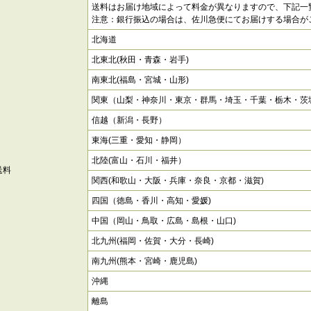
送料はお届け地域によって料金が異なりますので、下記一
注意：銀行振込の場合は、佐川急便にてお届けする場合が
北海道
北東北(秋田・青森・岩手)
南東北(福島・宮城・山形)
関東（山梨・神奈川・東京・群馬・埼玉・千葉・栃木・茨
信越（新潟・長野）
東海(三重・愛知・静岡）
北陸(富山・石川・福井）
送料
関西(和歌山・大阪・兵庫・奈良・京都・滋賀)
四国（徳島・香川・高知・愛媛)
中国（岡山・鳥取・広島・島根・山口)
北九州(福岡・佐賀・大分・長崎)
南九州(熊本・宮崎・鹿児島)
沖縄
離島