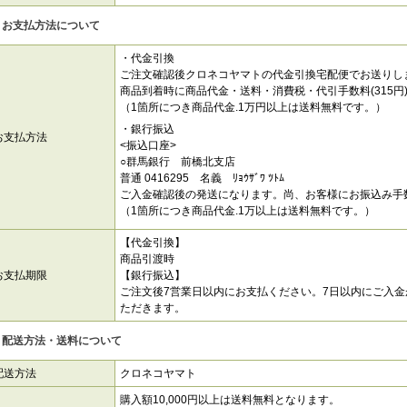
お支払方法について
・代金引換
ご注文確認後クロネコヤマトの代金引換宅配便でお送りし
商品到着時に商品代金・送料・消費税・代引手数料(315円
（1箇所につき商品代金.1万円以上は送料無料です。）
・銀行振込
お支払方法
<振込口座>
○群馬銀行 前橋北支店
普通 0416295 名義 ﾘｮｳｻﾞﾜ ﾂﾄﾑ
ご入金確認後の発送になります。尚、お客様にお振込み手
（1箇所につき商品代金.1万以上は送料無料です。）
【代金引換】
商品引渡時
お支払期限
【銀行振込】
ご注文後7営業日以内にお支払ください。7日以内にご入
ただきます。
配送方法・送料について
配送方法
クロネコヤマト
購入額10,000円以上は送料無料となります。