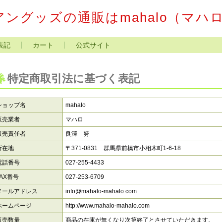
ングッズの通販はmahalo（マハ
表記
カート
公式サイト
特定商取引法に基づく表記
ショップ名
mahalo
販売業者
マハロ
販売責任者
良澤 努
所在地
〒371-0831 群馬県前橋市小相木町1-6-18
電話番号
027-255-4433
FAX番号
027-253-6709
メールアドレス
info@mahalo-mahalo.com
ホームページ
http://www.mahalo-mahalo.com
販売数量
商品の在庫が無くなり次第終了とさせていただきます。