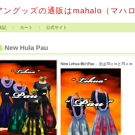
ングッズの通販はmahalo（マハ
表記
カート
公式サイト
New Hula Pau
New Lehua 柄のPau 、丈は70ｃｍと75ｃｍ